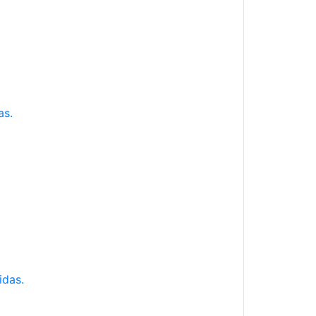
as.
idas.