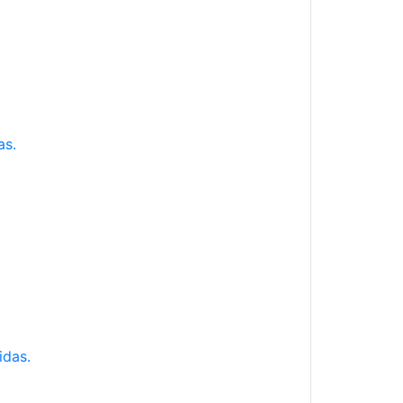
as.
idas.