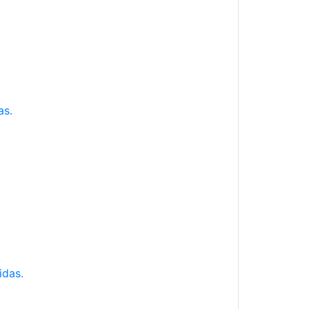
as.
idas.