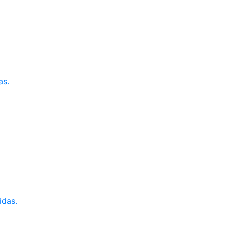
as.
idas.