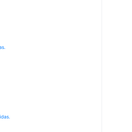
as.
idas.