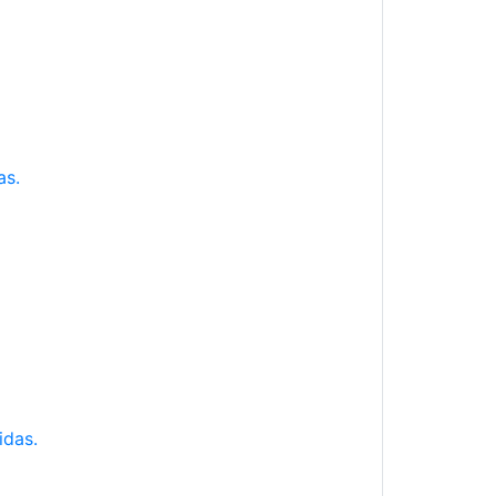
as.
idas.