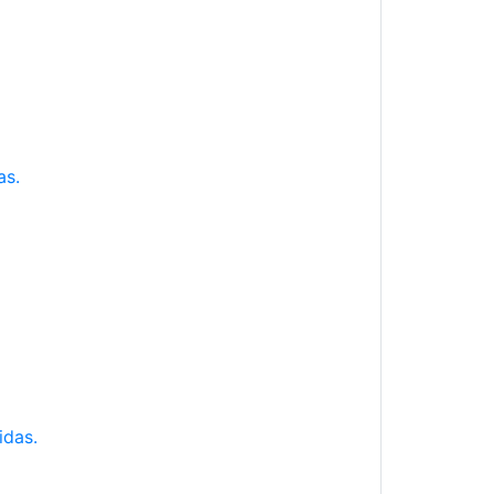
as.
idas.