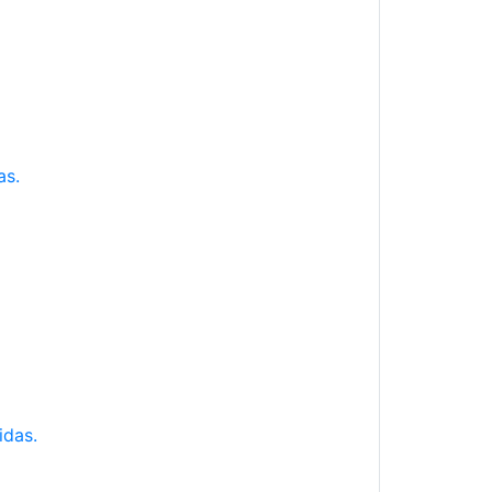
as.
idas.