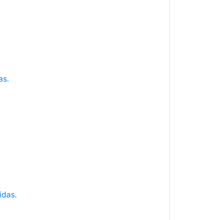
as.
idas.