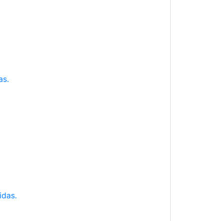
as.
idas.