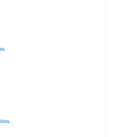
as.
idas.