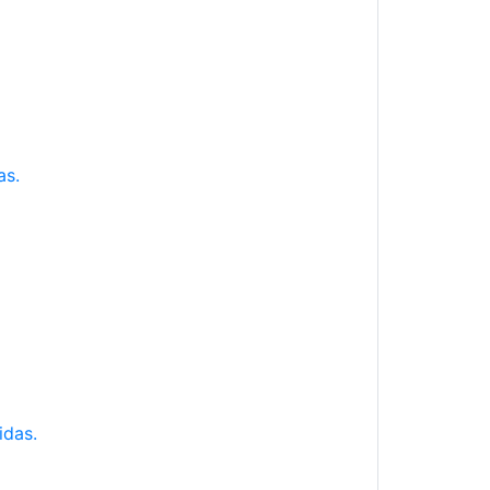
as.
idas.