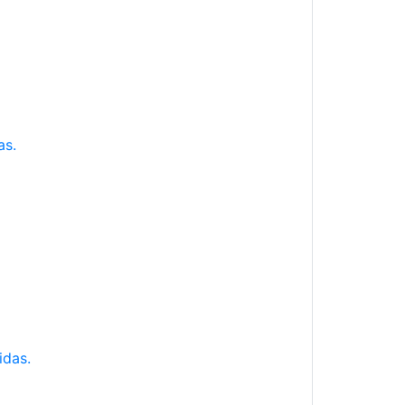
as.
idas.