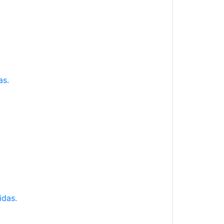
as.
idas.