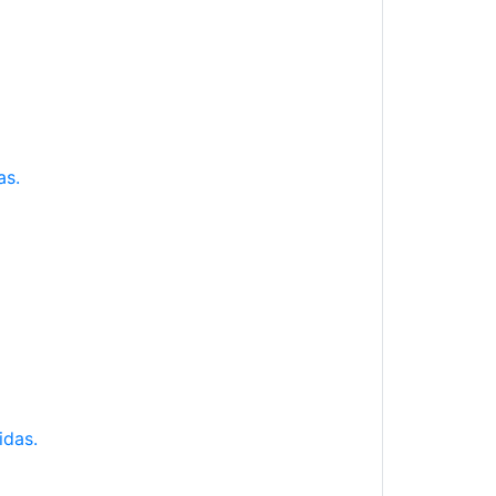
as.
idas.