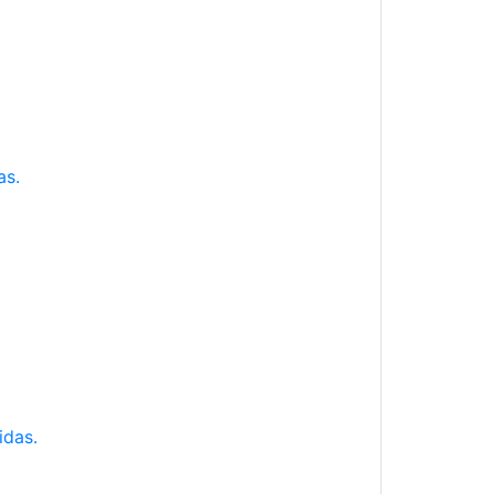
as.
idas.