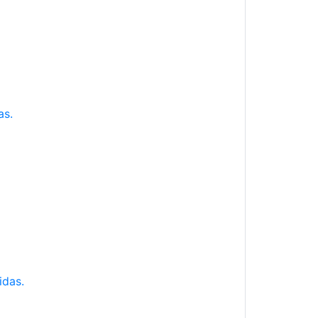
as.
idas.