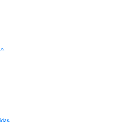
as.
idas.