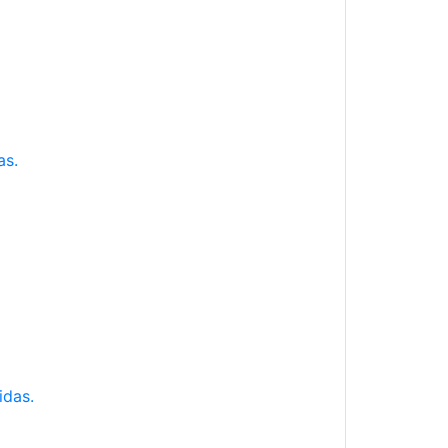
as.
idas.