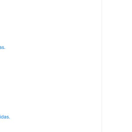
as.
idas.