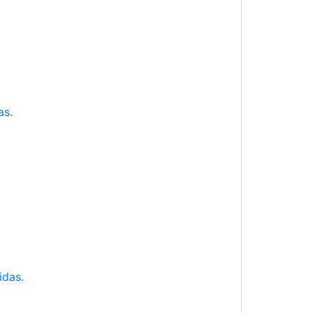
as.
idas.