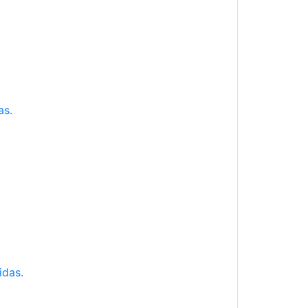
as.
idas.