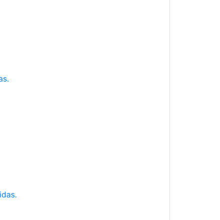
as.
idas.