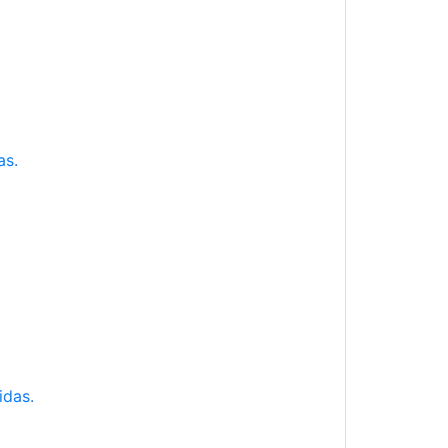
as.
idas.