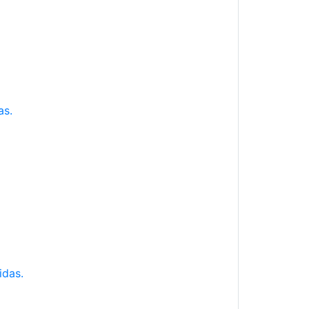
as.
idas.