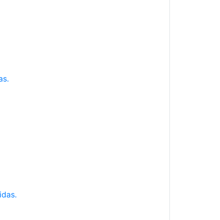
as.
idas.