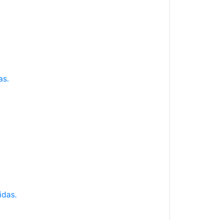
as.
idas.