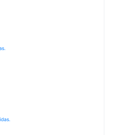
as.
idas.