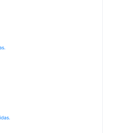
as.
idas.