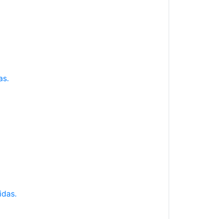
as.
idas.