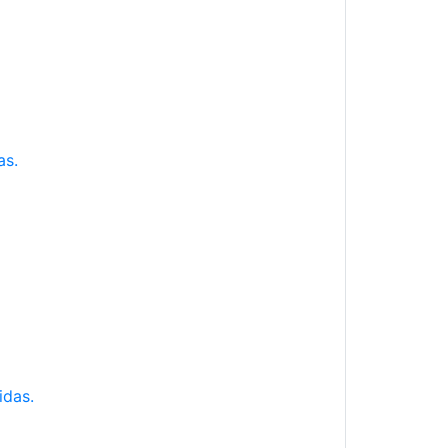
as.
idas.