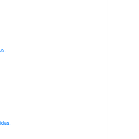
as.
idas.