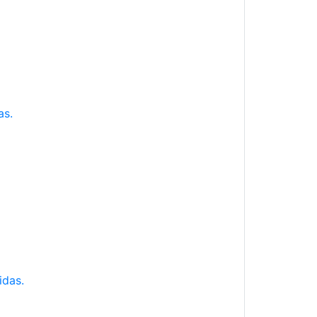
as.
idas.