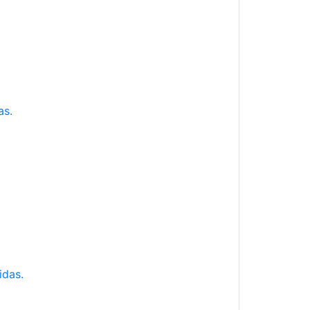
as.
idas.