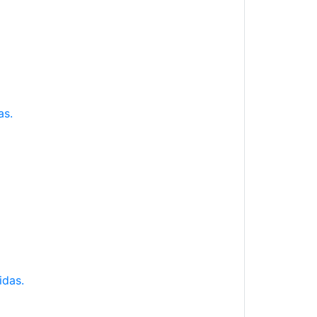
as.
idas.