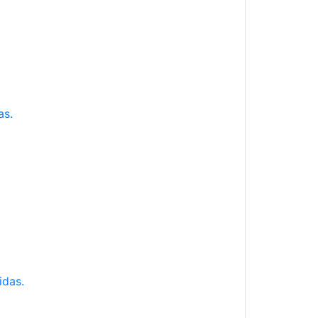
as.
idas.