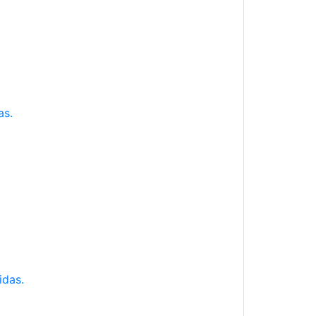
as.
idas.