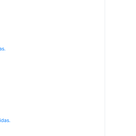
as.
idas.