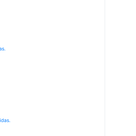
as.
idas.