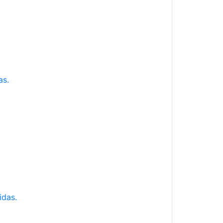
as.
idas.