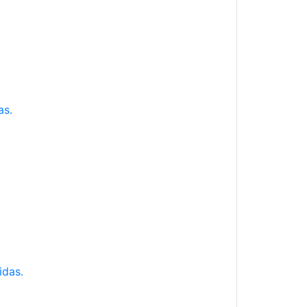
as.
idas.