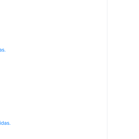
as.
idas.