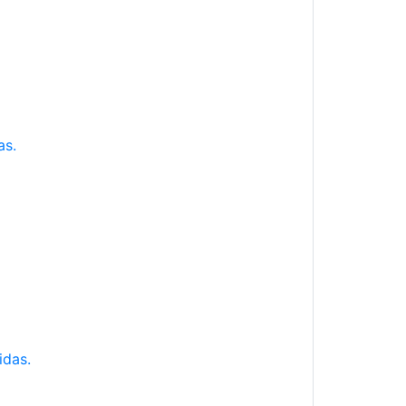
as.
idas.