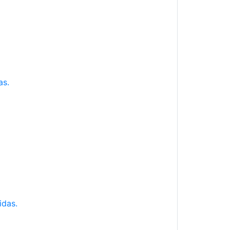
as.
idas.