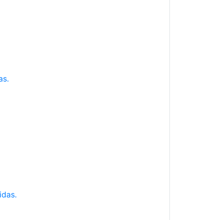
as.
idas.