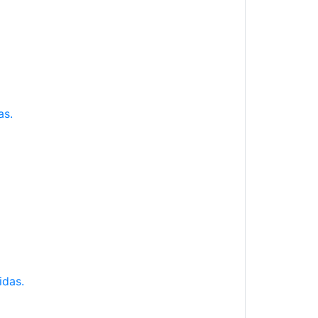
as.
idas.