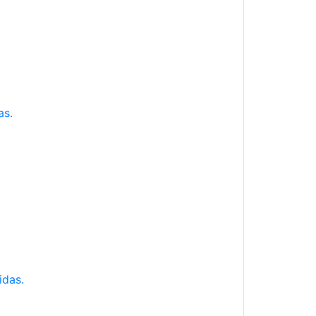
as.
idas.