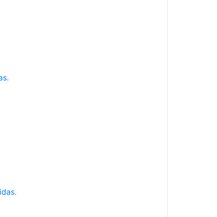
as.
idas.