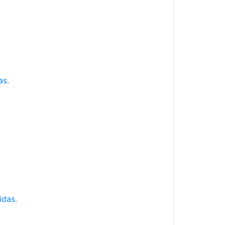
as.
idas.