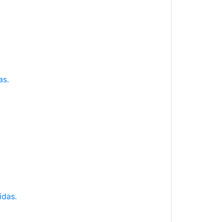
as.
idas.